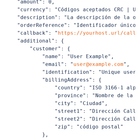
    "amount": 0,

    "currency": "Códigos aceptados CRC | USD
    "description": "La descripción de la or
    "orderReference": "Identificador único 
    "callback": "
https://yourhost.url/callb
    "additional": {

        "customer": {

            "name": "User Example",

            "email": "
user@example.com
",

            "identification": "Unique user i
            "billingAddress": {

                "country": "ISO 3166-1 alpha
                "province": "Nombre de la pr
                "city": "Ciudad",

                "street1": "Dirección Calle 
                "street2": "Dirección Calle 
                "zip": "código postal"

            },
