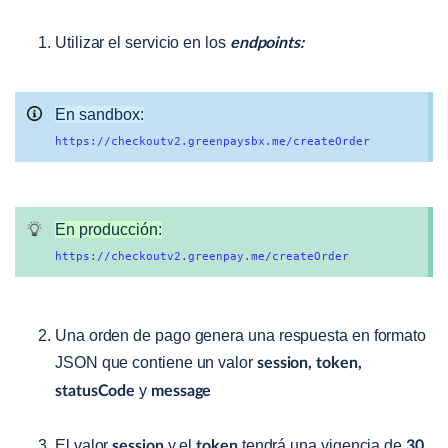
Utilizar el servicio en los
endpoints:
En sandbox:
https://checkoutv2.greenpaysbx.me/createOrder
En producción:
https://checkoutv2.greenpay.me/createOrder
Una orden de pago genera una respuesta en formato
JSON que contiene un valor
session, token,
y
statusCode
message
El valor
y el
tendrá una vigencia de
session
token
30