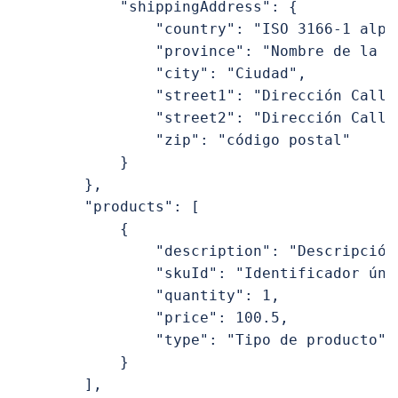
            "shippingAddress": {

                "country": "ISO 3166-1 alpha
                "province": "Nombre de la pr
                "city": "Ciudad",

                "street1": "Dirección Calle 
                "street2": "Dirección Calle 
                "zip": "código postal"

            }

        },

        "products": [

            {

                "description": "Descripción 
                "skuId": "Identificador úni
                "quantity": 1,

                "price": 100.5,

                "type": "Tipo de producto"

            }

        ],
