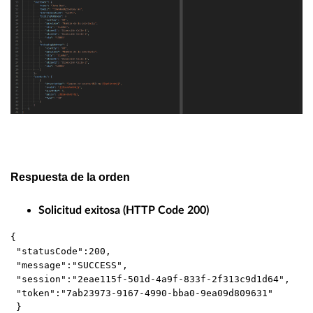
Respuesta de la orden
Solicitud exitosa (HTTP Code 200)
{ 

 "statusCode":200,

 "message":"SUCCESS",

 "session":"2eae115f-501d-4a9f-833f-2f313c9d1d64",

 "token":"7ab23973-9167-4990-bba0-9ea09d809631"

 }