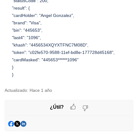
"statusCode": 200,
"result": {
"cardHolder": "Angel Gonzalez",
"brand": "Visa",
"bin": "445653",
"last4": "1096",
"khash": "4456534XQYXTFNC7M08D",
"token": "c02fe570-9588-11ef-bd8e-177728d45168",
"cardMasked": "445653******1096"
}
}
Actualizado:
Hace 1 año
¿Útil?