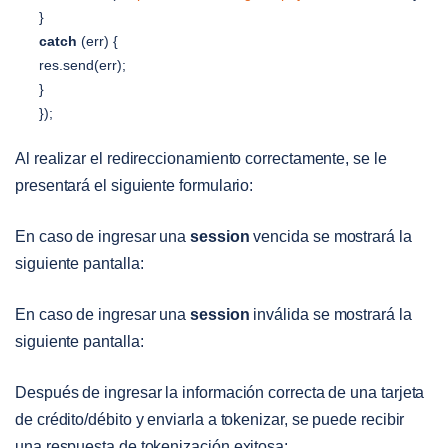
}
catch
(
err
)
{
res
.
send
(
err
)
;
}
}
)
;
Al realizar el redireccionamiento correctamente, se le
presentará el siguiente formulario:
Open image-20240229-160955.png
En caso de ingresar una
session
vencida se mostrará la
siguiente pantalla:
Open image-20240306-202007.png
En caso de ingresar una
session
inválida se mostrará la
siguiente pantalla:
Open image-20240306-202421.png
Después de ingresar la información correcta de una tarjeta
de crédito/débito y enviarla a tokenizar, se puede recibir
una respuesta de tokenización exitosa: