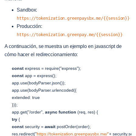
Sandbox:
https://tokenization.greenpaysbx.me/{{session}}
Producción:
https://tokenization.greenpay.me/{{session}}
A continuación, se muestra un ejemplo en javascript de
cómo hacer el redireccionamiento:
const
express
=
require
(
"express"
)
;
const
app
=
express
(
)
;
app
.
use
(
bodyParser
.
json
(
)
)
;
app
.
use
(
bodyParser
.
urlencoded
(
{
extended
:
true
}
)
)
;
app
.
get
(
"/order"
,
async
function
(
req
,
res
)
{
try
{
const
security
=
await
postOrder
(
order
)
;
res
.
redirect
(
"
https://tokenization.greenpaysbx.me/"
+
security
.
ses