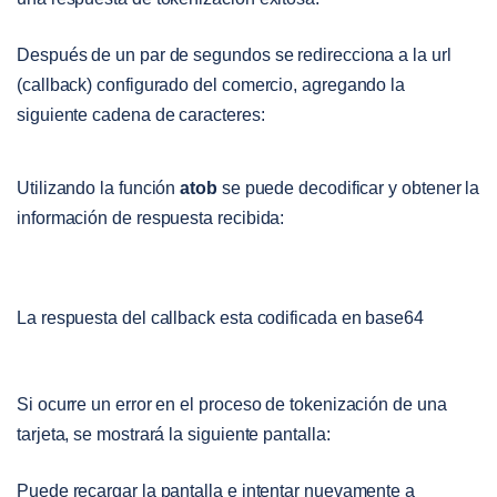
Open image-20240306-202759.png
Después de un par de segundos se redirecciona a la url
(callback) configurado del comercio, agregando la
siguiente cadena de caracteres:
Utilizando la función
atob
se puede decodificar y obtener la
información de respuesta recibida:
Open image-20240306-203324.png
La respuesta del callback esta codificada en base64
Si ocurre un error en el proceso de tokenización de una
tarjeta, se mostrará la siguiente pantalla:
Open image-20240307-154615.png
Puede recargar la pantalla e intentar nuevamente a